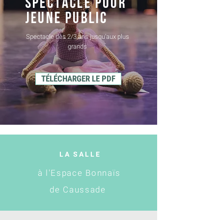
spectacle pour
jeune public
Spectacle dès 2/3 ans jusqu'aux plus
grands
TÉLÉCHARGER LE PDF
LA SALLE
à l'Espace Bonnaïs
de Caussade