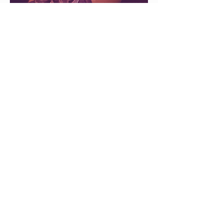
TÉLÉCHARGER LE PDF
remerciements
Mille mercis à toutes les personnes qui ont aidé
de près ou de loin à la réalisation de ce spectacle
: Koba Sousa-Aslangul, Romain Hatot, Lionel &
Valérie Musset, Judith Aslangul, Annie Nayrol
Sabine Calpetard, Lisa Rolland, Blandine
Bordagaray Decosse, Florian Messafer, Donovan
Sousa-Aslangul, Lauriane Bigarnet, Audrey
Cremailh , Robin Berthault, Gilles Sousa, David
Paric, Olivier Cabrol, Laurent Gambarelli, Amélie
Cantalapiedra, Mathieu Sempéré et l'Espace
Apollo.