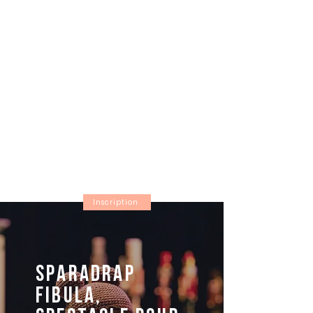
Inscription
​Sparadrap
Fibula,